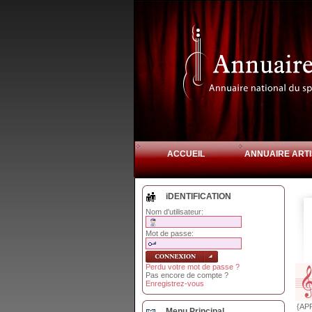
ACCUEIL
ANNUAIRE ARTI
iDENTIFICATION
Nom d'utilisateur:
Mot de passe:
Perdu votre mot de passe ?
Pas encore de compte ?
Enregistrez-vous
{AP
Menu Principal