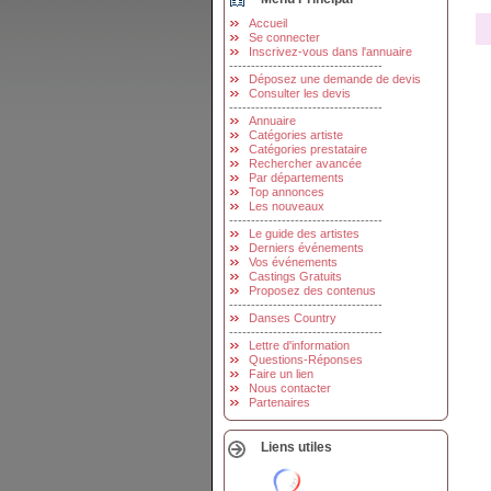
Accueil
Se connecter
Inscrivez-vous dans l'annuaire
-----------------------------------
Déposez une demande de devis
Consulter les devis
-----------------------------------
Annuaire
Catégories artiste
Catégories prestataire
Rechercher avancée
Par départements
Top annonces
Les nouveaux
-----------------------------------
Le guide des artistes
Derniers événements
Vos événements
Castings Gratuits
Proposez des contenus
-----------------------------------
Danses Country
-----------------------------------
Lettre d'information
Questions-Réponses
Faire un lien
Nous contacter
Partenaires
Liens utiles