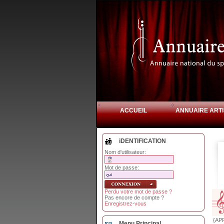
ACCUEIL
ANNUAIRE ARTI
iDENTIFICATION
Nom d'utilisateur:
Mot de passe:
Perdu votre mot de passe ?
Pas encore de compte ?
Enregistrez-vous
{AP
Menu Principal