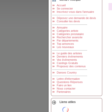
Accueil
Se connecter
Inscrivez-vous dans l'annuaire
-----------------------------------
Déposez une demande de devis
Consulter les devis
-----------------------------------
Annuaire
Catégories artiste
Catégories prestataire
Rechercher avancée
Par départements
Top annonces
Les nouveaux
-----------------------------------
Le guide des artistes
Derniers événements
Vos événements
Castings Gratuits
Proposez des contenus
-----------------------------------
Danses Country
-----------------------------------
Lettre d'information
Questions-Réponses
Faire un lien
Nous contacter
Partenaires
Liens utiles