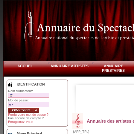
ACCUEIL
ANNUAIRE ARTISTES
ANNUAIRE
PRESTAIRES
iDENTIFICATION
Nom d'utilisateur:
Mot de passe:
Perdu votre mot de passe ?
Pas encore de compte ?
Annuaire des artistes e
Enregistrez-vous
{APP_TPL}
Menu Principal