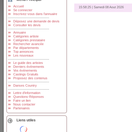
Accueil
15:58:26 | Samedi 08 Aout 2026
Se connecter
Inscrivez-vous dans l'annuaire
-----------------------------------
Déposez une demande de devis
Consulter les devis
-----------------------------------
Annuaire
Catégories artiste
Catégories prestataire
Rechercher avancée
Par départements
Top annonces
Les nouveaux
-----------------------------------
Le guide des artistes
Derniers événements
Vos événements
Castings Gratuits
Proposez des contenus
-----------------------------------
Danses Country
-----------------------------------
Lettre d'information
Questions-Réponses
Faire un lien
Nous contacter
Partenaires
Liens utiles