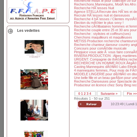
Recherche modÃ¨le pour collection 09 sur 
Recherchons Mannequins, ModÃ¨les Afro p
Recherche HÃ´tesses Nuit
Agence STELLA Recrute des HÃ´tes et d
Recrute HÃ´tesses nuit et danseuses
Recherche 4 hÃ´tesses / Clientes mystÃ
Election du mÃ©tier le plus sexy !
Recherche cÃ©libataires hommes et femme
Recherche couple entre 25 et 30 ans pour
Les vedettes
Recherche : stylistes et coiffeurs(ses)
Cherchons maquilleurs et maquilleuses
METISS Production recherche chanteurs/
Recherche chanteur danseur country ang
Concours pour comÃ©die musicale
Pimpjuice vous aide Ã vous faire connaÃ®
RIVIERA PRODUCTION : Alpes maritimes 
URGENT: Compagnie de thÃ©Ã¢tre rech
RECHERCHE UN HOMME ROUX Ã¢gÃ© entre
Casting Mannequins dÃ©filÃ© Labo Ethnik
4 mannequins femmes, Pour mois de FÃ©vr
MODELE LINGERIE pour dÃ©filÃ© en dis
Une belle fille et un beau garÃ§on pour un
Recherche Danseuses pour Spectacle de
Producteur en licence chez Sony Bmg re
0
1
2
3
4
Suivante >
Fin >>
Résultats 1 - 50 sur 251
10:23:49 | Lundi 