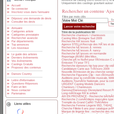
Annonce de casting 100% GRATUITE et illim
Uniquement des castings gravitant autour 
Accueil
Se connecter
Rechercher un contenu
Ajou
-
Inscrivez-vous dans l'annuaire
-----------------------------------
Filtre par mots clés
Déposez une demande de devis
Tri
Consulter les devis
-----------------------------------
Annuaire
Catégories artiste
Titre de la publication 50
Catégories prestataire
Recherche chanteurs / chanteuses
Rechercher avancée
Casting Miss Bretagne Sud 2009
Par départements
Recherche HÃ´tesses Nuit
Agence STELLA Recrute des HÃ´tes et d
Top annonces
Recherche hÃ´tesses Ã rennes
Les nouveaux
Recherche hÃ´tesses Ã nancy
-----------------------------------
Recherche hÃ´tesses en normandie
Le guide des artistes
Reportage tÃ©lÃ© Mini Miss
Derniers événements
Cherche pÃ¨re NoÃ«l pour l'Ã©mission C d
Vos événements
Emission TV pour TF1
Castings Gratuits
Recherche danseurs hip hop pour clip vi
Proposez des contenus
Candidature Carte aux TrÃ©sors 2009
-----------------------------------
Nouvelle Ã©mission de jeu cherche senior
Danses Country
Recherche Figurants Clip - non rÃ©mun
-----------------------------------
Auditions pour la comÃ©die musicale, M
Lettre d'information
Auditions,TournÃ©e Nationale, pour la 
Questions-Réponses
URGENT Casting Models Dancers
Faire un lien
Chanteurs / Chanteuses
Nous contacter
Danseur/Danseuses Disneyland Resort Pa
Long-mÃ©trage RÃ´le enfant
Partenaires
AIX EN PROVENCE - Recherche bÃ©bÃ© p
Recherche 2 comÃ©diens masculins type 
Tremplin du Grand CafÃ© ThÃ©Ã¢tre
Liens utiles
Recherche Femme Lingerie 95D, T40/42
Cherche Fillette 6 ans pour catalogue prÃª
Marque de lingerie fine : recherche des mod