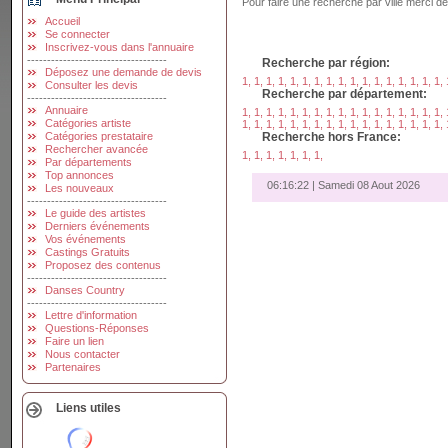
Pour faire une recherche par ville merci d
Accueil
Se connecter
Inscrivez-vous dans l'annuaire
-----------------------------------
Recherche par région:
Déposez une demande de devis
1,
1,
1,
1,
1,
1,
1,
1,
1,
1,
1,
1,
1,
1,
1,
1,
1,
Consulter les devis
Recherche par département:
-----------------------------------
Annuaire
1,
1,
1,
1,
1,
1,
1,
1,
1,
1,
1,
1,
1,
1,
1,
1,
1,
Catégories artiste
1,
1,
1,
1,
1,
1,
1,
1,
1,
1,
1,
1,
1,
1,
1,
1,
1,
Catégories prestataire
Recherche hors France:
Rechercher avancée
1,
1,
1,
1,
1,
1,
1,
Par départements
Top annonces
06:16:23 | Samedi 08 Aout 2026
Les nouveaux
-----------------------------------
Le guide des artistes
Derniers événements
Vos événements
Castings Gratuits
Proposez des contenus
-----------------------------------
Danses Country
-----------------------------------
Lettre d'information
Questions-Réponses
Faire un lien
Nous contacter
Partenaires
Liens utiles