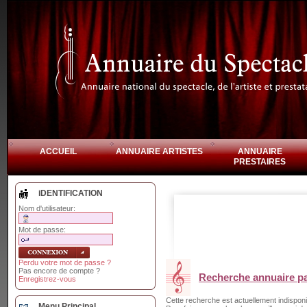
ACCUEIL
ANNUAIRE ARTISTES
ANNUAIRE
PRESTAIRES
iDENTIFICATION
Nom d'utilisateur:
Mot de passe:
Perdu votre mot de passe ?
Pas encore de compte ?
Recherche annuaire par
Enregistrez-vous
Cette recherche est actuellement indisponi
Menu Principal