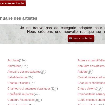
nuaire des artistes
Acrobate
(
13
/
-
)
Acteurs et comÃ©die
Animateur
(
37
/
-
)
Annuaire des artistes
Annuaire des prestataires
(
3
/
-
)
Auteurs
(
8
/
-
)
Ballet de danse
(
2
/
-
)
Caricaturistes et silho
Chanteur Gospel
(
1
/
-
)
Chanteurs chanteuse
Chanteurs chanteuses classiques
(
11
/
-
)
Cirque clowns
(
41
/
-
)
ComÃ©die musicale
(
7
/
-
)
Compositeurs / Arran
Conteurs / conteuses
(
38
/
-
)
Cours musique chant