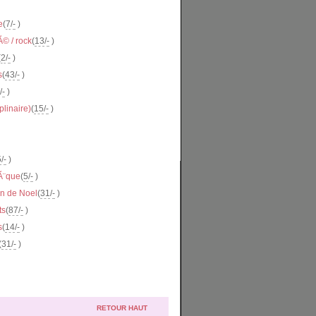
e
(
7
/
-
)
Ã© / rock
(
13
/
-
)
(
2
/
-
)
s
(
43
/
-
)
/
-
)
plinaire)
(
15
/
-
)
5
/
-
)
Ã¨que
(
5
/
-
)
on de Noel
(
31
/
-
)
ts
(
87
/
-
)
s
(
14
/
-
)
(
31
/
-
)
RETOUR HAUT