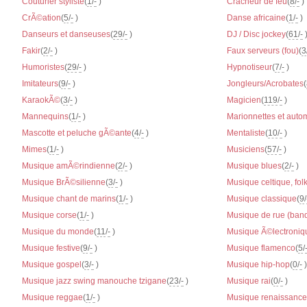
Couturier styliste
(
1
/
-
)
Cracheur de feu
(
8
/
-
)
CrÃ©ation
(
5
/
-
)
Danse africaine
(
1
/
-
)
Danseurs et danseuses
(
29
/
-
)
DJ / Disc jockey
(
61
/
-
Fakir
(
2
/
-
)
Faux serveurs (fou)
(
3
Humoristes
(
29
/
-
)
Hypnotiseur
(
7
/
-
)
Imitateurs
(
9
/
-
)
Jongleurs/Acrobates
(
KaraokÃ©
(
3
/
-
)
Magicien
(
119
/
-
)
Mannequins
(
1
/
-
)
Marionnettes et auto
Mascotte et peluche gÃ©ante
(
4
/
-
)
Mentaliste
(
10
/
-
)
Mimes
(
1
/
-
)
Musiciens
(
57
/
-
)
Musique amÃ©rindienne
(
2
/
-
)
Musique blues
(
2
/
-
)
Musique BrÃ©silienne
(
3
/
-
)
Musique celtique, folk
Musique chant de marins
(
1
/
-
)
Musique classique
(
9
/
Musique corse
(
1
/
-
)
Musique de rue (band
Musique du monde
(
11
/
-
)
Musique Ã©lectroniq
Musique festive
(
9
/
-
)
Musique flamenco
(
5
/
Musique gospel
(
3
/
-
)
Musique hip-hop
(
0
/
-
)
Musique jazz swing manouche tzigane
(
23
/
-
)
Musique rai
(
0
/
-
)
Musique reggae
(
1
/
-
)
Musique renaissance