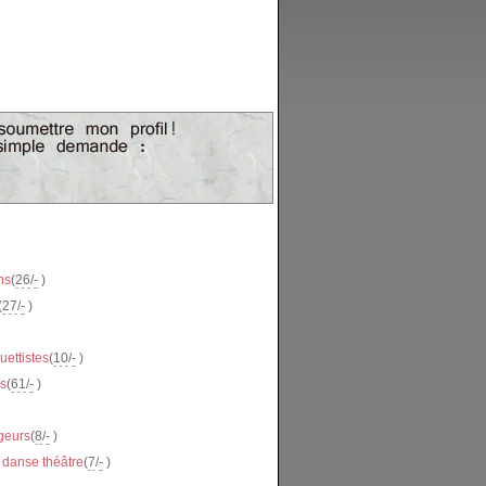
ns
(
26
/
-
)
(
27
/
-
)
uettistes
(
10
/
-
)
s
(
61
/
-
)
geurs
(
8
/
-
)
 danse théâtre
(
7
/
-
)