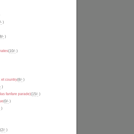
)
/
-
)
8
/
-
)
mates
(
10
/
-
)
 et country
(
8
/
-
)
-
)
as fanfare parade)
(
15
/
-
)
ue
(
0
/
-
)
-
)
(
2
/
-
)