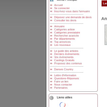
Accueil
Se connecter
Inscrivez-vous dans l'annuaire
-----------------------------------
Déposez une demande de devis
An
Consulter les devis
-----------------------------------
Annuaire
Catégories artiste
Catégories prestataire
Rechercher avancée
Par départements
Top annonces
Les nouveaux
-----------------------------------
Le guide des artistes
Derniers événements
Vos événements
Castings Gratuits
Proposez des contenus
-----------------------------------
Danses Country
-----------------------------------
Lettre d'information
Questions-Réponses
Faire un lien
Nous contacter
Partenaires
Liens utiles