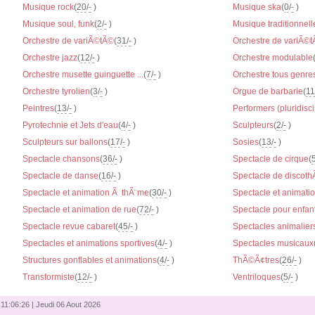
Musique rock
(
20
/
-
)
Musique ska
(
0
/
-
)
Musique soul, funk
(
2
/
-
)
Musique traditionnell
Orchestre de variÃ©tÃ©
(
31
/
-
)
Orchestre de variÃ©t
Orchestre jazz
(
12
/
-
)
Orchestre modulable
Orchestre musette guinguette ...
(
7
/
-
)
Orchestre tous genre
Orchestre tyrolien
(
3
/
-
)
Orgue de barbarie
(
11
Peintres
(
13
/
-
)
Performers (pluridisci
Pyrotechnie et Jets d'eau
(
4
/
-
)
Sculpteurs
(
2
/
-
)
Sculpteurs sur ballons
(
17
/
-
)
Sosies
(
13
/
-
)
Spectacle chansons
(
36
/
-
)
Spectacle de cirque
(
Spectacle de danse
(
16
/
-
)
Spectacle de discoth
Spectacle et animation Ã thÃ¨me
(
30
/
-
)
Spectacle et animati
Spectacle et animation de rue
(
72
/
-
)
Spectacle pour enfan
Spectacle revue cabaret
(
45
/
-
)
Spectacles animalier
Spectacles et animations sportives
(
4
/
-
)
Spectacles musicaux
Structures gonflables et animations
(
4
/
-
)
ThÃ©Ã¢tres
(
26
/
-
)
Transformiste
(
12
/
-
)
Ventriloques
(
5
/
-
)
11:06:27 | Jeudi 06 Aout 2026