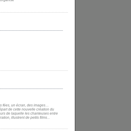
 organise
ois fées, un écran, des images…
épart de cette nouvelle création du
ours de laquelle les chanteuses entre
tion, illustrent de petits films
...