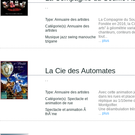
, ,
Type:
Annuaire des artistes
La Compagnie du Souf
Fondée en 2016, la Ci
Catégorie(s):
Annuaire des
arts" à géométrie vari
artistes
chanteurs, conteurs de
tout...
Musique jazz swing manouche
...
plus
tzigane
La Cie des Automates
, ,
Type:
Annuaire des artistes
Avec cette animation 
dans les rues et places
Catégorie(s):
Spectacle et
réplique au 1/10eme d
animation de rue
Montgolfier.
Une déambulation très 
Spectacle et animation Ã
...
plus
thÃ¨me