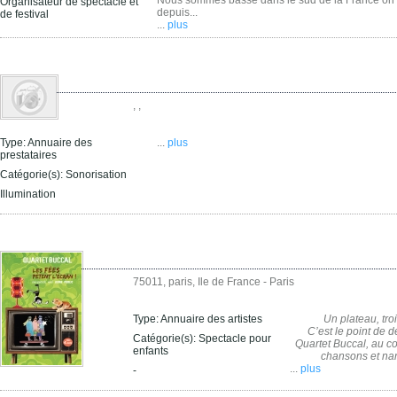
Nous sommes basse dans le sud de la France on
Organisateur de spectacle et
depuis...
de festival
...
plus
, ,
Type:
Annuaire des
...
plus
prestataires
Catégorie(s):
Sonorisation
Illumination
75011, paris, Ile de France - Paris
Type:
Annuaire des artistes
Un plateau, tr
C’est le point de d
Catégorie(s):
Spectacle pour
Quartet Buccal, au c
enfants
chansons et narra
...
plus
-