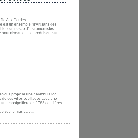
fle Aux Cordes :
e est un ensemble "d'Artisans des
able, composée d'instrumentistes,
 haut niveau qui se produisent sur
je vous propose une déambulation
 de vos villes et villages avec une
'une montgolfiere de 1783 des frères
visuelle musicale...