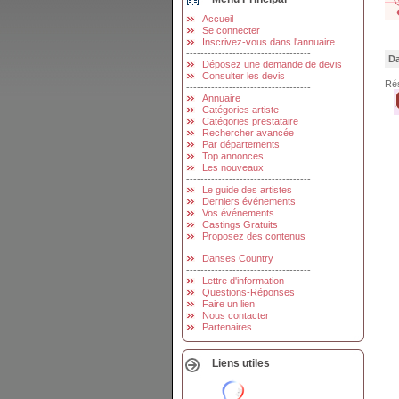
Accueil
Se connecter
Inscrivez-vous dans l'annuaire
-----------------------------------
Da
Déposez une demande de devis
Consulter les devis
Rés
-----------------------------------
Annuaire
Catégories artiste
Catégories prestataire
Rechercher avancée
Par départements
Top annonces
Les nouveaux
-----------------------------------
Le guide des artistes
Derniers événements
Vos événements
Castings Gratuits
Proposez des contenus
-----------------------------------
Danses Country
-----------------------------------
Lettre d'information
Questions-Réponses
Faire un lien
Nous contacter
Partenaires
Liens utiles