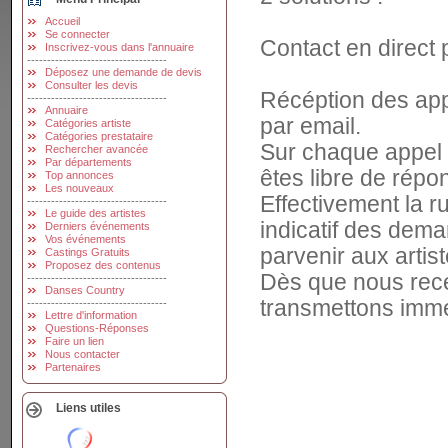
Accueil
Se connecter
Contact en direct 
Inscrivez-vous dans l'annuaire
-----------------------------------
Déposez une demande de devis
Consulter les devis
Récéption des app
-----------------------------------
Annuaire
par email.
Catégories artiste
Catégories prestataire
Sur chaque appel 
Rechercher avancée
Par départements
êtes libre de répon
Top annonces
Les nouveaux
Effectivement la ru
-----------------------------------
Le guide des artistes
indicatif des dema
Derniers événements
Vos événements
parvenir aux artis
Castings Gratuits
Proposez des contenus
Dès que nous rec
-----------------------------------
Danses Country
transmettons imm
-----------------------------------
Lettre d'information
Questions-Réponses
Faire un lien
Nous contacter
Partenaires
Liens utiles