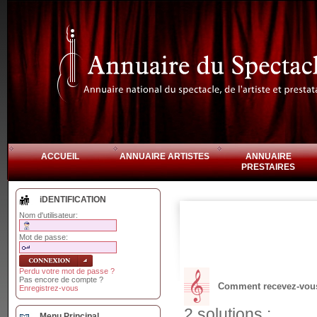
ACCUEIL
ANNUAIRE ARTISTES
ANNUAIRE
PRESTAIRES
iDENTIFICATION
Nom d'utilisateur:
Mot de passe:
Perdu votre mot de passe ?
Pas encore de compte ?
Comment recevez-vous 
Enregistrez-vous
2 solutions :
Menu Principal