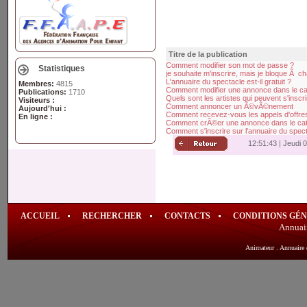
Titre de la publication
Comment modifier son mot de passe ?
Statistiques
je souhaite m'inscrire, mais je bloque Ã c
L'annuaire du spectacle est-il gratuit ?
Membres:
4815
Comment modifier une annonce dans le ca
Publications:
1710
Quels sont les artistes qui peuvent s'inscr
Visiteurs :
Comment annoncer un Ã©vÃ©nement
Aujourd'hui :
Comment recevez-vous les appels d'offre
En ligne :
Comment crÃ©er une annonce dans le cata
Comment s'inscrire sur l'annuaire du spec
12:51:44 | Jeudi 
ACCUEIL
RECHERCHER
CONTACTS
CONDITIONS GÉ
Annuai
Animateur
.
Annuaire 