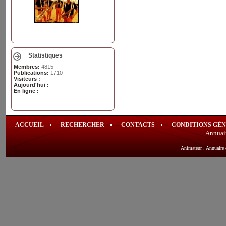
Statistiques
Membres:
4815
Publications:
1710
Visiteurs :
Aujourd'hui :
En ligne :
ACCUEIL
RECHERCHER
CONTACTS
CONDITIONS GÉ
Annuai
Animateur
.
Annuaire 