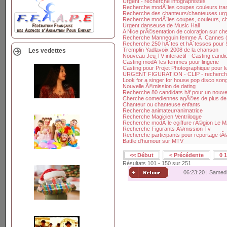
Urgent - recherche infographistes
Recherche modÃ¨les coupes couleurs tr
Recherche des chanteurs/chanteuses urg
Recherche modÃ¨les coupes, couleurs, c
Urgent danseuse de Music Hall
A Nice prÃ©sentation de coloration sur c
Recherche Mannequin femme Ã Cannes (p
Recherche 250 hÃ´tes et hÃ´tesses pour
Tremplin Yadlavoix 2008 de la chanson
Les vedettes
Nouveau Jeu TV interactif - Casting candi
Casting modÃ¨les femmes pour lingerie
Casting pour Projet Photographique pour le
URGENT FIGURATION - CLIP - rechercho
Look for a singer for house pop disco son
Nouvelle Ã©mission de dating
Recherche 80 candidats h/f pour un nouv
Cherche comediennes agÃ©es de plus de
Chanteur ou chanteuse enfants
Recherche animateur/animatrice
Recherche Magicien Ventriloque
Recherche modÃ¨le coiffure rÃ©gion Le 
Recherche Figurants Ã©mission Tv
Recherche participants pour reportage t
Battle d'humour sur MTV
<< Début
< Précédente
0
1
Résultats 101 - 150 sur 251
06:23:21 | Samed