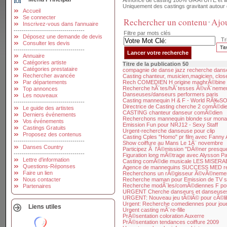
Annonce de casting 100% GRATUITE et illim
Uniquement des castings gravitant autour 
Accueil
Se connecter
Rechercher un contenu
Ajou
-
Inscrivez-vous dans l'annuaire
-----------------------------------
Filtre par mots clés
Déposez une demande de devis
Tri
Consulter les devis
-----------------------------------
Annuaire
Catégories artiste
Titre de la publication 50
Catégories prestataire
compagnie de danse jazz recherche dans
Rechercher avancée
Casting chanteur, musicien,magicien, clo
Par départements
Rech COMEDIEN H origine maghrÃ©bine
Recherche hÃ´tes/hÃ´tesses Ã©vÃ¨nement
Top annonces
Danseuses/danseurs performers paris
Les nouveaux
Casting mannequin H & F - World RÃ‰SO
-----------------------------------
Directrice de Casting cherche 2 comÃ©di
Le guide des artistes
CASTING chanteur danseur comÃ©dien
Derniers événements
Recherchons mannequin blonde sur monac
Vos événements
Emission Fun pour NRJ12 - Sexy Staff
Castings Gratuits
Urgent-recherche danseuse pour clip
Proposez des contenus
Casting Cples "Homo" pr film avec Fanny Ar
-----------------------------------
Show coiffure au Mans Le 1Ã¨ novembre
Danses Country
Participez Ã l'Ã©mission "DÃ®ner presque 
-----------------------------------
Figuration long mÃ©trage avec Alysson Pa
Lettre d'information
Casting comÃ©die musicale LES MISERA
Questions-Réponses
Agence de mannequins SUCCESS MED r
Faire un lien
Recherchons un rÃ©gisseur Ã©vÃ©nemen
Nous contacter
Recherche maman pour Emission de TV s
Recherche modÃ¨les/comÃ©diennes F pour
Partenaires
URGENT Cherche danseurs et danseuse
URGENT: Nouveau jeu tÃ©lÃ© pour cÃ©lib
Urgent: Recherche comediennes pour jou
Liens utiles
Urgent casting mÃ¨re-fille
PrÃ©sentation coloration Auxerre
PrÃ©sentation tendances coiffure 2009