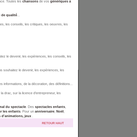
nce. Toutes les
chansons
de vos
génériques à
 de qualité
...
es, les conseils, les critiques, les oeuvres, les
tez le devenir, les expériences, les conseils, les
s souhaitez le devenir, les expériences, les
es informations, de la décoration, des définitions...
a drac, sur la licence d'entrepreneur, les
onal du spectacle
. Des
spectacles enfants
,
r les enfants
. Pour un
anniversaire
,
Noël
,
s d'animations, jeux
.
RETOUR HAUT