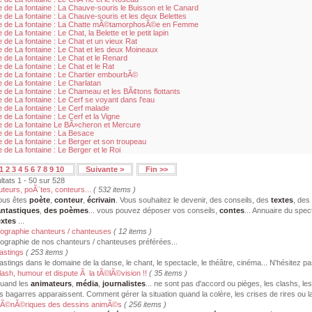
e de La fontaine : La Chauve-souris le Buisson et le Canard
e de La fontaine : La Chauve-souris et les deux Belettes
e de La fontaine : La Chatte mÃ©tamorphosÃ©e en Femme
 de La fontaine : Le Chat, la Belette et le petit lapin
e de La fontaine : Le Chat et un vieux Rat
e de La fontaine : Le Chat et les deux Moineaux
e de La fontaine : Le Chat et le Renard
 de La fontaine : Le Chat et le Rat
e de La fontaine : Le Chartier embourbÃ©
e de La fontaine : Le Charlatan
e de La fontaine : Le Chameau et les BÃ¢tons flottants
e de La fontaine : Le Cerf se voyant dans l'eau
e de La fontaine : Le Cerf malade
 de La fontaine : Le Cerf et la Vigne
e de La fontaine Le BÃ»cheron et Mercure
e de La fontaine : La Besace
e de La fontaine : Le Berger et son troupeau
 de La fontaine : Le Berger et le Roi
1
2
3
4
5
6
7
8
9
10
Suivante >
Fin >>
ltats 1 - 50 sur 528
uteurs, poÃ¨tes, conteurs...
( 532 items )
ous êtes
poète
,
conteur
,
écrivain
. Vous souhaitez le devenir, des conseils, des
textes
, des
antastiques
,
des poèmes
... vous pouvez déposer vos conseils,
contes
... Annuaire du spec
extes
...
iographie chanteurs / chanteuses
( 12 items )
iographie de nos chanteurs / chanteuses préférées...
astings
( 253 items )
astings dans le domaine de la danse, le chant, le spectacle, le théâtre, cinéma... N'hésitez pa
lash, humour et dispute Ã la tÃ©lÃ©vision !!
( 35 items )
uand les
animateurs
,
média
,
journalistes
... ne sont pas d'accord ou pièges, les clashs, l
es bagarres apparaissent. Comment gérer la situation quand la colère, les crises de rires ou la
Ã©nÃ©riques des dessins animÃ©s
( 256 items )