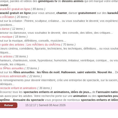
usique, paroles et vidéos des
génériques tv
de
dessins animés
qui ont marqué votre enfa
couter
...
araokÃ© gratuit en ligne
( 89 items )
araoké gratuit en ligne
pour vous amuser,
chanter
, danser
gratuitement
sur des
karaoké
a crÃ©ation
( 20 items )
out sur la création : Peintre, scultpeur, créateur... ou vous souhaitez le devenir, vos expérienc
xpositions...
a danse
( 12 items )
anseur ou danseuse, vous souhaitez le devenir, des conseils, des idées, des critiques...
a musique
( 18 items )
out sur la musique, définitions, conseils, musiciens...
e guide des artistes : Les mÃ©tiers du cinÃ©ma
( 70 items )
cteurs cinéma, comédiens, figurants, techniciens, les techniques, définitions... ou vous souhai
itiques...
es artistes
( 56 items )
hanteurs, chanteuses, sosie, hypnotiseur, humoriste, imitateur, ventriloque, comique... ou vou
nseils, les critiques...
es fÃªtes annuelles
( 33 items )
out sur les
fêtes annuelles
:
les fêtes de noël
,
Halloween
,
saint valentin
,
Nouvel An
... D
ervices administratifs
( 22 items )
es renseignements pour devenir intermittent, crée une entreprise de spectacle, sur la sacem, l
olémiques...
pectacle enfant et animations
( 36 items )
écouvrez tous les
spectacles enfants et animations, idées de jeux...
de
l'annuaire nati
ais aussi pour les adultes. Votre recherche porte sur une
animation
ou des
spectacles pou
aptême
...
Annuaire du spectacle
vous propose de nombreux
spectacles enfants et idée
15:12:17 | Samedi 08 Aout 2026