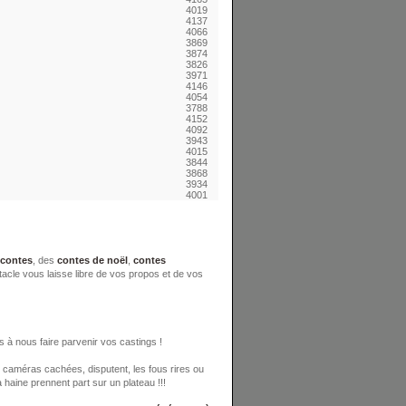
4019
4137
4066
3869
3874
3826
3971
4146
4054
3788
4152
4092
3943
4015
3844
3868
3934
4001
contes
, des
contes de noël
,
contes
tacle vous laisse libre de vos propos et de vos
s à nous faire parvenir vos castings !
es caméras cachées, disputent, les fous rires ou
 haine prennent part sur un plateau !!!