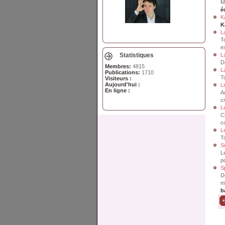
M
é
K
K
L
T
e
Statistiques
L
D
Membres:
4815
L
Publications:
1710
T
Visiteurs :
Aujourd'hui :
L
En ligne :
A
cr
L
C
co
L
T
S
L
p
S
D
m
b