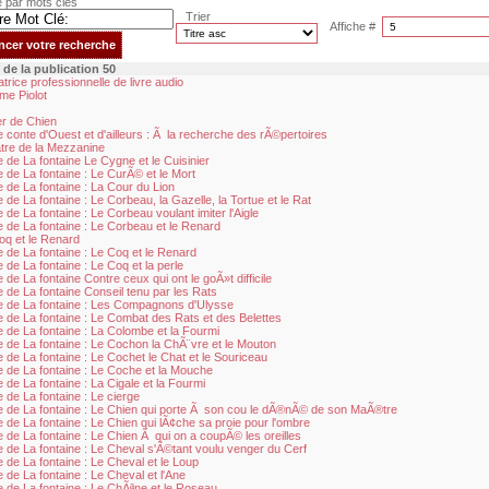
re par mots clés
Trier
Affiche #
e de la publication 50
trice professionnelle de livre audio
me Piolot
er de Chien
e conte d'Ouest et d'ailleurs : Ã la recherche des rÃ©pertoires
tre de la Mezzanine
 de La fontaine Le Cygne et le Cuisinier
e de La fontaine : Le CurÃ© et le Mort
e de La fontaine : La Cour du Lion
 de La fontaine : Le Corbeau, la Gazelle, la Tortue et le Rat
 de La fontaine : Le Corbeau voulant imiter l'Aigle
e de La fontaine : Le Corbeau et le Renard
oq et le Renard
e de La fontaine : Le Coq et le Renard
 de La fontaine : Le Coq et la perle
 de La fontaine Contre ceux qui ont le goÃ»t difficile
e de La fontaine Conseil tenu par les Rats
e de La fontaine : Les Compagnons d'Ulysse
e de La fontaine : Le Combat des Rats et des Belettes
e de La fontaine : La Colombe et la Fourmi
e de La fontaine : Le Cochon la ChÃ¨vre et le Mouton
e de La fontaine : Le Cochet le Chat et le Souriceau
e de La fontaine : Le Coche et la Mouche
 de La fontaine : La Cigale et la Fourmi
 de La fontaine : Le cierge
e de La fontaine : Le Chien qui porte Ã son cou le dÃ®nÃ© de son MaÃ®tre
e de La fontaine : Le Chien qui lÃ¢che sa proie pour l'ombre
e de La fontaine : Le Chien Ã qui on a coupÃ© les oreilles
e de La fontaine : Le Cheval s'Ã©tant voulu venger du Cerf
 de La fontaine : Le Cheval et le Loup
 de La fontaine : Le Cheval et l'Ane
e de La fontaine : Le ChÃªne et le Roseau