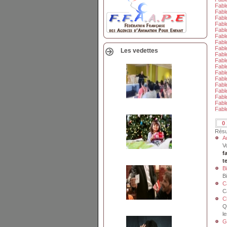
Fabl
Fabl
Fabl
Fable
Fabl
Fabl
Fabl
Fable
Les vedettes
Fabl
Fabl
Fabl
Fabl
Fabl
Fable
Fabl
Fabl
Fabl
Fable
0
Résu
A
V
f
t
B
B
C
C
C
Q
l
G