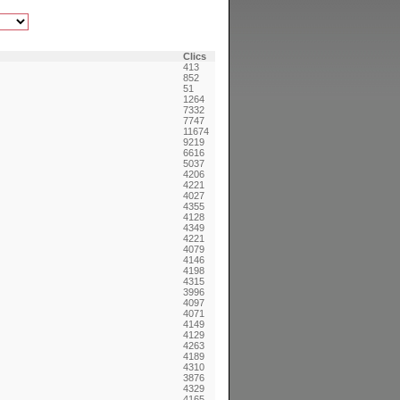
Clics
413
852
51
1264
7332
7747
11674
9219
6616
5037
4206
4221
4027
4355
4128
4349
4221
4079
4146
4198
4315
3996
4097
4071
4149
4129
4263
4189
4310
3876
4329
4165