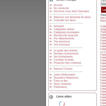
Filt
Accueil
Se connecter
Inscrivez-vous dans l'annuaire
-----------------------------------
Titr
Déposez une demande de devis
Narra
Consulter les devis
Maxi
-----------------------------------
Annuaire
Colli
Catégories artiste
stag
Théâ
Catégories prestataire
Fable
Rechercher avancée
Fabl
Par départements
Fabl
Top annonces
Fable
Les nouveaux
Fable
-----------------------------------
Fabl
Le guide des artistes
Le C
Derniers événements
Fabl
Vos événements
Fable
Castings Gratuits
Fable
Proposez des contenus
Fabl
-----------------------------------
Fabl
Danses Country
Fabl
-----------------------------------
Fabl
Lettre d'information
Fabl
Fabl
Questions-Réponses
Fabl
Faire un lien
Fable
Nous contacter
Fable
Partenaires
Fabl
Fabl
Fabl
Liens utiles
Fabl
Fable
Fable
Fabl